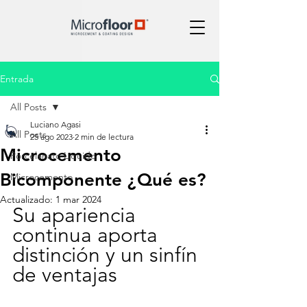
Entrada
All Posts
Luciano Agasi
All Posts
25 ago 2023
2 min de lectura
Microcemento
Porcelanato Líquido
Bicomponente ¿Qué es?
Microcemento
Actualizado:
1 mar 2024
Su apariencia 
continua aporta 
distinción y un sinfín 
de ventajas